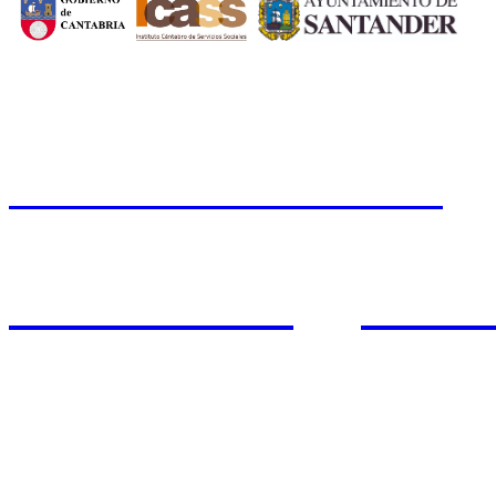
CERMI CANTABRIA
Cal
Tfno.: 942 37 31 19
www.cermicantabria.org
/
AVISO LEGAL
n
PROTE