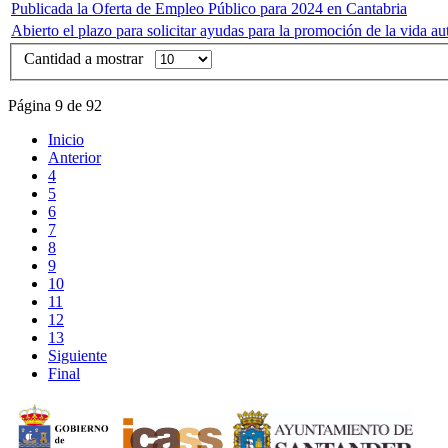
Publicada la Oferta de Empleo Público para 2024 en Cantabria
Abierto el plazo para solicitar ayudas para la promoción de la vida 
Cantidad a mostrar
Página 9 de 92
Inicio
Anterior
4
5
6
7
8
9
10
11
12
13
Siguiente
Final