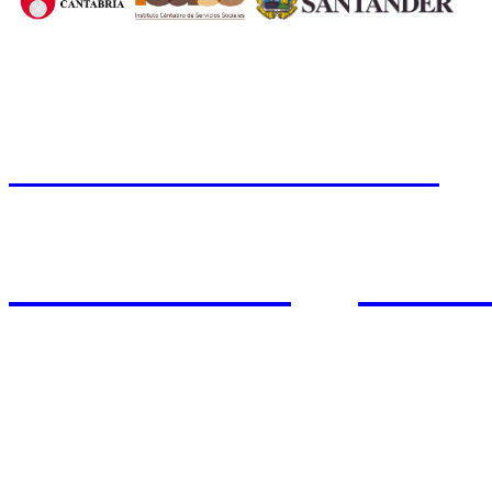
CERMI CANTABRIA
Cal
Tfno.: 942 37 31 19
www.cermicantabria.org
/
AVISO LEGAL
n
PROTE