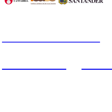
CERMI CANTABRIA
Cal
Tfno.: 942 37 31 19
www.cermicantabria.org
/
AVISO LEGAL
n
PROTE