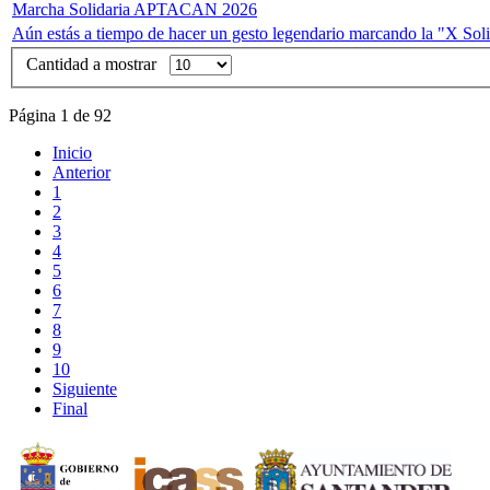
Marcha Solidaria APTACAN 2026
Aún estás a tiempo de hacer un gesto legendario marcando la "X Solid
Cantidad a mostrar
Página 1 de 92
Inicio
Anterior
1
2
3
4
5
6
7
8
9
10
Siguiente
Final