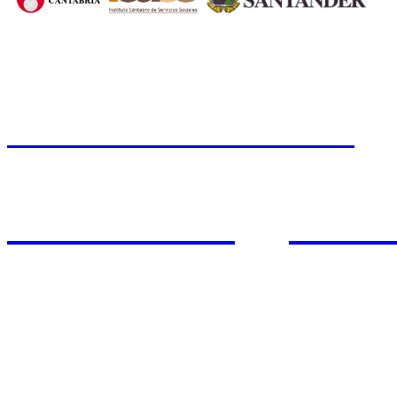
CERMI CANTABRIA
Cal
Tfno.: 942 37 31 19
www.cermicantabria.org
/
AVISO LEGAL
n
PROTE