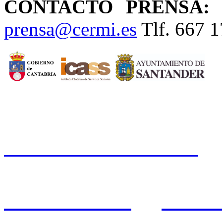
CONTACTO PRENSA
prensa@cermi.es
Tlf. 667 1
CERMI CANTABRIA
Cal
Tfno.: 942 37 31 19
www.cermicantabria.org
/
AVISO LEGAL
n
PROTE