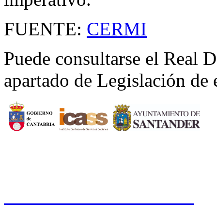
FUENTE:
CERMI
Puede consultarse el Real 
apartado de Legislación de
CERMI CANTABRIA
Cal
Tfno.: 942 37 31 19
www.cermicantabria.org
/