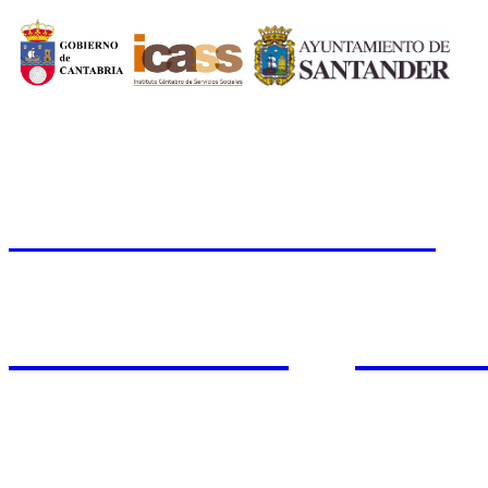
CERMI CANTABRIA
Cal
Tfno.: 942 37 31 19
www.cermicantabria.org
/
AVISO LEGAL
n
PROTE