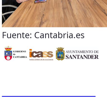
Fuente: Cantabria.es
CERMI CANTABRIA
Cal
Tfno.: 942 37 31 19
www.cermicantabria.org
/